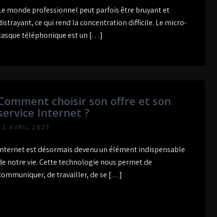
Le monde professionnel peut parfois être bruyant et
distrayant, ce qui rend la concentration difficile. Le micro-
casque téléphonique est un […]
Comment choisir son offre et son
service Internet ?
12 AVRIL 2023
Internet est désormais devenu un élément indispensable
de notre vie. Cette technologie nous permet de
communiquer, de travailler, de se […]